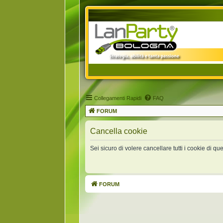
Collegamenti Rapidi
FAQ
FORUM
Cancella cookie
Sei sicuro di volere cancellare tutti i cookie di q
FORUM