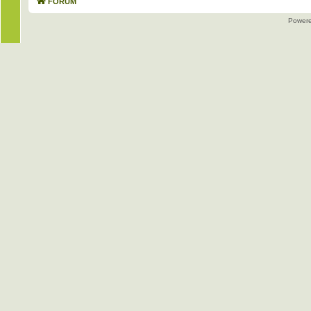
FORUM
Power