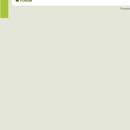
FORUM
Power