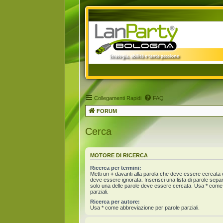
Collegamenti Rapidi
FAQ
FORUM
Cerca
MOTORE DI RICERCA
Ricerca per termini:
Metti un
+
davanti alla parola che deve essere cercata
deve essere ignorata. Inserisci una lista di parole sep
solo una delle parole deve essere cercata. Usa * come
parziali.
Ricerca per autore:
Usa * come abbreviazione per parole parziali.