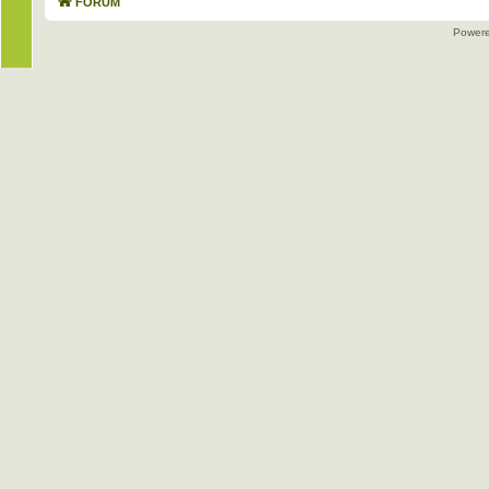
FORUM
Power