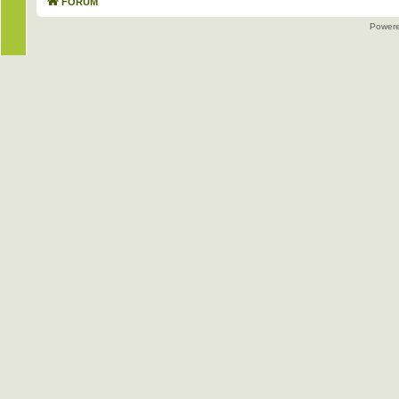
FORUM
Power