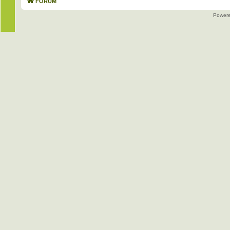
FORUM
Power