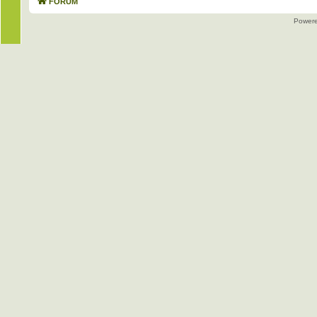
FORUM
Power