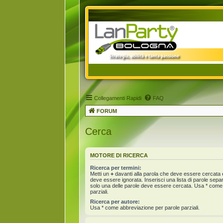
Collegamenti Rapidi
FAQ
FORUM
Cerca
MOTORE DI RICERCA
Ricerca per termini:
Metti un
+
davanti alla parola che deve essere cercata
deve essere ignorata. Inserisci una lista di parole sep
solo una delle parole deve essere cercata. Usa * come
parziali.
Ricerca per autore:
Usa * come abbreviazione per parole parziali.