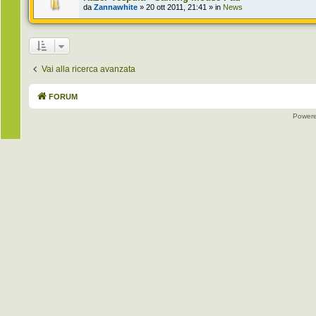
da
Zannawhite
» 20 ott 2011, 21:41 » in
News
Vai alla ricerca avanzata
FORUM
Power