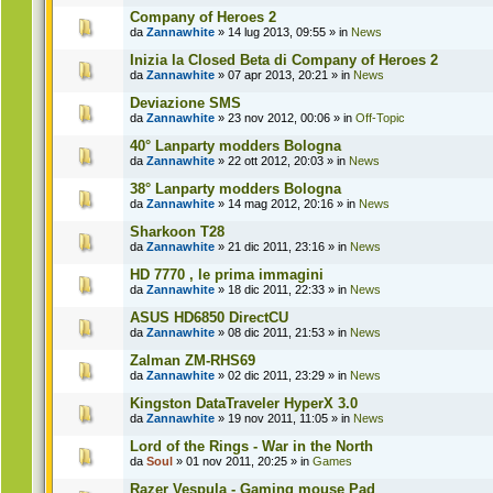
Company of Heroes 2
da
Zannawhite
» 14 lug 2013, 09:55 » in
News
Inizia la Closed Beta di Company of Heroes 2
da
Zannawhite
» 07 apr 2013, 20:21 » in
News
Deviazione SMS
da
Zannawhite
» 23 nov 2012, 00:06 » in
Off-Topic
40° Lanparty modders Bologna
da
Zannawhite
» 22 ott 2012, 20:03 » in
News
38° Lanparty modders Bologna
da
Zannawhite
» 14 mag 2012, 20:16 » in
News
Sharkoon T28
da
Zannawhite
» 21 dic 2011, 23:16 » in
News
HD 7770 , le prima immagini
da
Zannawhite
» 18 dic 2011, 22:33 » in
News
ASUS HD6850 DirectCU
da
Zannawhite
» 08 dic 2011, 21:53 » in
News
Zalman ZM-RHS69
da
Zannawhite
» 02 dic 2011, 23:29 » in
News
Kingston DataTraveler HyperX 3.0
da
Zannawhite
» 19 nov 2011, 11:05 » in
News
Lord of the Rings - War in the North
da
Soul
» 01 nov 2011, 20:25 » in
Games
Razer Vespula - Gaming mouse Pad