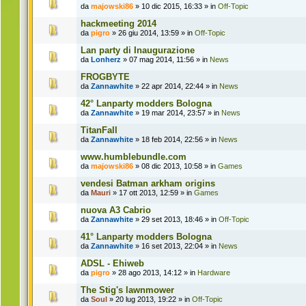
da
majowski86
» 10 dic 2015, 16:33 » in
Off-Topic
hackmeeting 2014
da
pigro
» 26 giu 2014, 13:59 » in
Off-Topic
Lan party di Inaugurazione
da
Lonherz
» 07 mag 2014, 11:56 » in
News
FROGBYTE
da
Zannawhite
» 22 apr 2014, 22:44 » in
News
42° Lanparty modders Bologna
da
Zannawhite
» 19 mar 2014, 23:57 » in
News
TitanFall
da
Zannawhite
» 18 feb 2014, 22:56 » in
News
www.humblebundle.com
da
majowski86
» 08 dic 2013, 10:58 » in
Games
vendesi Batman arkham origins
da
Mauri
» 17 ott 2013, 12:59 » in
Games
nuova A3 Cabrio
da
Zannawhite
» 29 set 2013, 18:46 » in
Off-Topic
41° Lanparty modders Bologna
da
Zannawhite
» 16 set 2013, 22:04 » in
News
ADSL - Ehiweb
da
pigro
» 28 ago 2013, 14:12 » in
Hardware
The Stig's lawnmower
da
Soul
» 20 lug 2013, 19:22 » in
Off-Topic