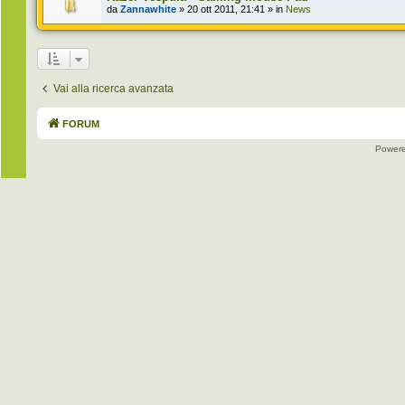
da
Zannawhite
» 20 ott 2011, 21:41 » in
News
Vai alla ricerca avanzata
FORUM
Power