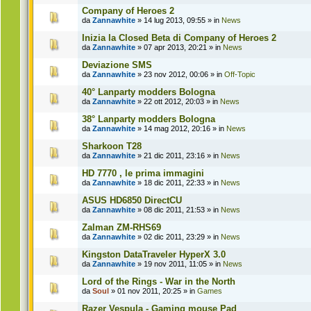
Company of Heroes 2
da
Zannawhite
» 14 lug 2013, 09:55 » in
News
Inizia la Closed Beta di Company of Heroes 2
da
Zannawhite
» 07 apr 2013, 20:21 » in
News
Deviazione SMS
da
Zannawhite
» 23 nov 2012, 00:06 » in
Off-Topic
40° Lanparty modders Bologna
da
Zannawhite
» 22 ott 2012, 20:03 » in
News
38° Lanparty modders Bologna
da
Zannawhite
» 14 mag 2012, 20:16 » in
News
Sharkoon T28
da
Zannawhite
» 21 dic 2011, 23:16 » in
News
HD 7770 , le prima immagini
da
Zannawhite
» 18 dic 2011, 22:33 » in
News
ASUS HD6850 DirectCU
da
Zannawhite
» 08 dic 2011, 21:53 » in
News
Zalman ZM-RHS69
da
Zannawhite
» 02 dic 2011, 23:29 » in
News
Kingston DataTraveler HyperX 3.0
da
Zannawhite
» 19 nov 2011, 11:05 » in
News
Lord of the Rings - War in the North
da
Soul
» 01 nov 2011, 20:25 » in
Games
Razer Vespula - Gaming mouse Pad