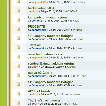
da
majowski86
» 10 dic 2015, 16:33 » in
Off-Topic
hackmeeting 2014
da
pigro
» 26 giu 2014, 13:59 » in
Off-Topic
Lan party di Inaugurazione
da
Lonherz
» 07 mag 2014, 11:56 » in
News
FROGBYTE
da
Zannawhite
» 22 apr 2014, 22:44 » in
News
42° Lanparty modders Bologna
da
Zannawhite
» 19 mar 2014, 23:57 » in
News
TitanFall
da
Zannawhite
» 18 feb 2014, 22:56 » in
News
www.humblebundle.com
da
majowski86
» 08 dic 2013, 10:58 » in
Games
vendesi Batman arkham origins
da
Mauri
» 17 ott 2013, 12:59 » in
Games
nuova A3 Cabrio
da
Zannawhite
» 29 set 2013, 18:46 » in
Off-Topic
41° Lanparty modders Bologna
da
Zannawhite
» 16 set 2013, 22:04 » in
News
ADSL - Ehiweb
da
pigro
» 28 ago 2013, 14:12 » in
Hardware
The Stig's lawnmower
da
Soul
» 20 lug 2013, 19:22 » in
Off-Topic