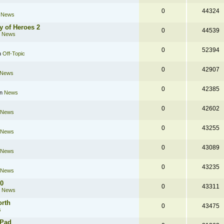
0
44324
n
News
y of Heroes 2
0
44539
n
News
0
52394
n
Off-Topic
0
42907
News
0
42385
in
News
0
42602
News
0
43255
News
0
43089
News
0
43235
News
.0
0
43311
n
News
orth
0
43475
s
 Pad