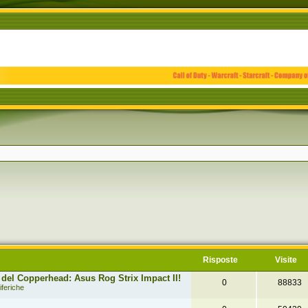
zata
Risposte
Visite
del Copperhead: Asus Rog Strix Impact II!
0
88833
iferiche