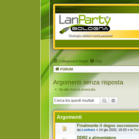
Collegamenti Rapidi
FAQ
FORUM
Argomenti senza risposta
Vai alla ricerca avanzata
Cerca
Ricerca avan
Argomenti
Finalmente il degno successore 
da
Lonherz
» 14 giu 2020, 19:20 » in
Per
DDR2 e alimentatore