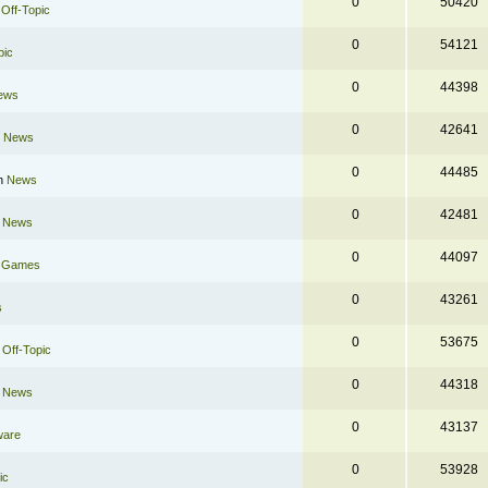
0
50420
n
Off-Topic
0
54121
pic
0
44398
ews
0
42641
n
News
0
44485
in
News
0
42481
n
News
0
44097
n
Games
0
43261
s
0
53675
n
Off-Topic
0
44318
n
News
0
43137
ware
0
53928
ic