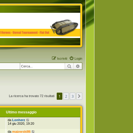
Iscriviti
Login
Cerca
Ricerca avanzata
1
2
3
Prossimo
La ricerca ha trovato 72 risultati
Ultimo messaggio
da
Lonherz
14 giu 2020, 19:20
da
majowski86