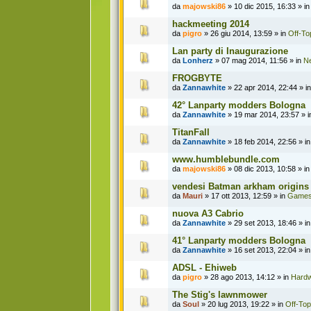
da
majowski86
» 10 dic 2015, 16:33 » i
hackmeeting 2014
da
pigro
» 26 giu 2014, 13:59 » in
Off-To
Lan party di Inaugurazione
da
Lonherz
» 07 mag 2014, 11:56 » in
N
FROGBYTE
da
Zannawhite
» 22 apr 2014, 22:44 » i
42° Lanparty modders Bologna
da
Zannawhite
» 19 mar 2014, 23:57 » 
TitanFall
da
Zannawhite
» 18 feb 2014, 22:56 » i
www.humblebundle.com
da
majowski86
» 08 dic 2013, 10:58 » i
vendesi Batman arkham origins
da
Mauri
» 17 ott 2013, 12:59 » in
Game
nuova A3 Cabrio
da
Zannawhite
» 29 set 2013, 18:46 » i
41° Lanparty modders Bologna
da
Zannawhite
» 16 set 2013, 22:04 » i
ADSL - Ehiweb
da
pigro
» 28 ago 2013, 14:12 » in
Hard
The Stig's lawnmower
da
Soul
» 20 lug 2013, 19:22 » in
Off-Top