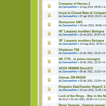
Company of Heroes 2
da
Zannawhite
» 14 lug 2013, 09:55 » i
Inizia la Closed Beta di Compan
da
Zannawhite
» 07 apr 2013, 20:21 » i
Deviazione SMS
da
Zannawhite
» 23 nov 2012, 00:06 » i
40° Lanparty modders Bologna
da
Zannawhite
» 22 ott 2012, 20:03 » in
38° Lanparty modders Bologna
da
Zannawhite
» 14 mag 2012, 20:16 » 
Sharkoon T28
da
Zannawhite
» 21 dic 2011, 23:16 » in
HD 7770 , le prima immagini
da
Zannawhite
» 18 dic 2011, 22:33 » in
ASUS HD6850 DirectCU
da
Zannawhite
» 08 dic 2011, 21:53 » in
Zalman ZM-RHS69
da
Zannawhite
» 02 dic 2011, 23:29 » in
Kingston DataTraveler HyperX 3
da
Zannawhite
» 19 nov 2011, 11:05 » i
Lord of the Rings - War in the N
da
Soul
» 01 nov 2011, 20:25 » in
Game
Razer Vespula - Gaming mouse