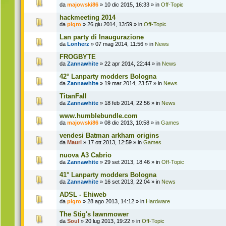
da
majowski86
» 10 dic 2015, 16:33 » in
Off-Topic
hackmeeting 2014
da
pigro
» 26 giu 2014, 13:59 » in
Off-Topic
Lan party di Inaugurazione
da
Lonherz
» 07 mag 2014, 11:56 » in
News
FROGBYTE
da
Zannawhite
» 22 apr 2014, 22:44 » in
News
42° Lanparty modders Bologna
da
Zannawhite
» 19 mar 2014, 23:57 » in
News
TitanFall
da
Zannawhite
» 18 feb 2014, 22:56 » in
News
www.humblebundle.com
da
majowski86
» 08 dic 2013, 10:58 » in
Games
vendesi Batman arkham origins
da
Mauri
» 17 ott 2013, 12:59 » in
Games
nuova A3 Cabrio
da
Zannawhite
» 29 set 2013, 18:46 » in
Off-Topic
41° Lanparty modders Bologna
da
Zannawhite
» 16 set 2013, 22:04 » in
News
ADSL - Ehiweb
da
pigro
» 28 ago 2013, 14:12 » in
Hardware
The Stig's lawnmower
da
Soul
» 20 lug 2013, 19:22 » in
Off-Topic