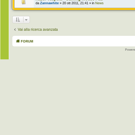
da
Zannawhite
» 20 ott 2011, 21:41 » in
News
Vai alla ricerca avanzata
FORUM
Power