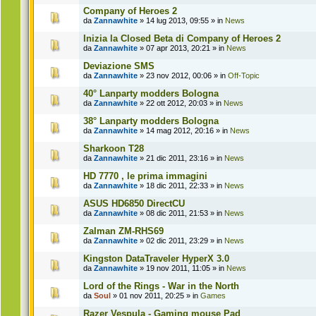
Company of Heroes 2
da
Zannawhite
» 14 lug 2013, 09:55 » in
News
Inizia la Closed Beta di Company of Heroes 2
da
Zannawhite
» 07 apr 2013, 20:21 » in
News
Deviazione SMS
da
Zannawhite
» 23 nov 2012, 00:06 » in
Off-Topic
40° Lanparty modders Bologna
da
Zannawhite
» 22 ott 2012, 20:03 » in
News
38° Lanparty modders Bologna
da
Zannawhite
» 14 mag 2012, 20:16 » in
News
Sharkoon T28
da
Zannawhite
» 21 dic 2011, 23:16 » in
News
HD 7770 , le prima immagini
da
Zannawhite
» 18 dic 2011, 22:33 » in
News
ASUS HD6850 DirectCU
da
Zannawhite
» 08 dic 2011, 21:53 » in
News
Zalman ZM-RHS69
da
Zannawhite
» 02 dic 2011, 23:29 » in
News
Kingston DataTraveler HyperX 3.0
da
Zannawhite
» 19 nov 2011, 11:05 » in
News
Lord of the Rings - War in the North
da
Soul
» 01 nov 2011, 20:25 » in
Games
Razer Vespula - Gaming mouse Pad