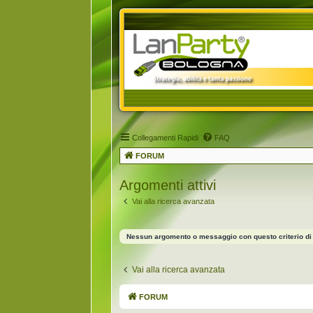
Collegamenti Rapidi
FAQ
FORUM
Argomenti attivi
Vai alla ricerca avanzata
Nessun argomento o messaggio con questo criterio di 
Vai alla ricerca avanzata
FORUM