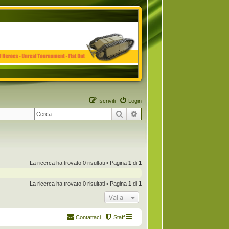
Iscriviti
Login
Cerca
Ricerca avanzata
La ricerca ha trovato 0 risultati • Pagina
1
di
1
La ricerca ha trovato 0 risultati • Pagina
1
di
1
Vai a
Contattaci
Staff