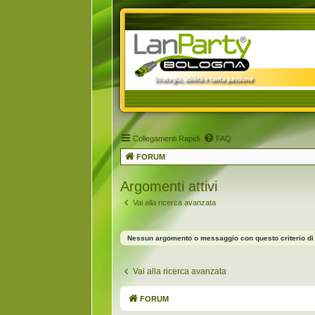
Collegamenti Rapidi
FAQ
FORUM
Argomenti attivi
Vai alla ricerca avanzata
Nessun argomento o messaggio con questo criterio di 
Vai alla ricerca avanzata
FORUM