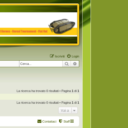
Iscriviti
Login
Cerca
Ricerca avanzata
La ricerca ha trovato 0 risultati • Pagina
1
di
1
La ricerca ha trovato 0 risultati • Pagina
1
di
1
Vai a
Contattaci
Staff