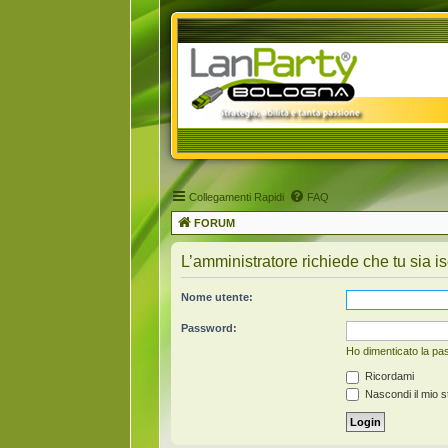
Collegamenti Rapidi
FAQ
FORUM
L’amministratore richiede che tu sia is
Nome utente:
Password:
Ho dimenticato la p
Ricordami
Nascondi il mio s