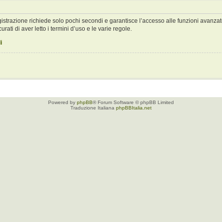
registrazione richiede solo pochi secondi e garantisce l’accesso alle funzioni avan
urati di aver letto i termini d’uso e le varie regole.
i
Powered by
phpBB
® Forum Software © phpBB Limited
Traduzione Italiana
phpBBItalia.net