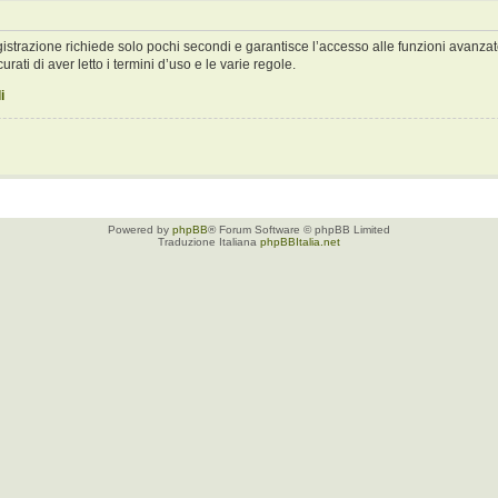
registrazione richiede solo pochi secondi e garantisce l’accesso alle funzioni avan
urati di aver letto i termini d’uso e le varie regole.
i
Powered by
phpBB
® Forum Software © phpBB Limited
Traduzione Italiana
phpBBItalia.net