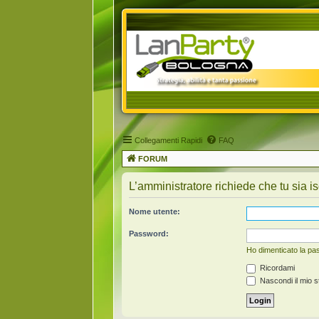
Collegamenti Rapidi
FAQ
FORUM
L’amministratore richiede che tu sia is
Nome utente:
Password:
Ho dimenticato la p
Ricordami
Nascondi il mio s