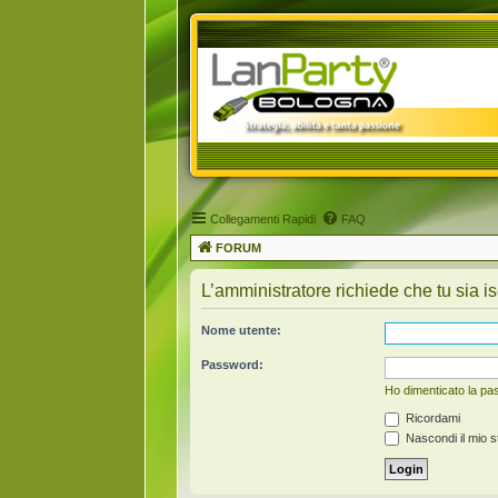
Collegamenti Rapidi
FAQ
FORUM
L’amministratore richiede che tu sia is
Nome utente:
Password:
Ho dimenticato la p
Ricordami
Nascondi il mio s