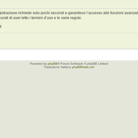
registrazione richiede solo pochi secondi e garantisce l’accesso alle funzioni avan
urati di aver letto i termini d’uso e le varie regole.
i
Powered by
phpBB
® Forum Software © phpBB Limited
Traduzione Italiana
phpBBItalia.net