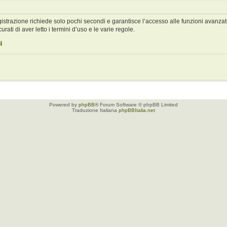
registrazione richiede solo pochi secondi e garantisce l’accesso alle funzioni avan
urati di aver letto i termini d’uso e le varie regole.
i
Powered by
phpBB
® Forum Software © phpBB Limited
Traduzione Italiana
phpBBItalia.net