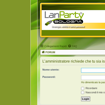
Collegamenti Rapidi
FAQ
FORUM
L’amministratore richiede che tu sia is
Nome utente:
Password:
Ho dimenticato la p
Ricordami
Nascondi il mio s