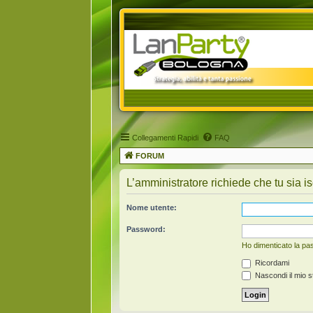
Collegamenti Rapidi
FAQ
FORUM
L’amministratore richiede che tu sia is
Nome utente:
Password:
Ho dimenticato la p
Ricordami
Nascondi il mio s