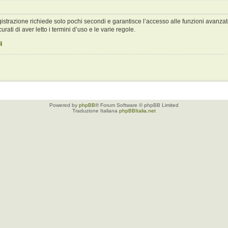
registrazione richiede solo pochi secondi e garantisce l’accesso alle funzioni avan
urati di aver letto i termini d’uso e le varie regole.
i
Powered by
phpBB
® Forum Software © phpBB Limited
Traduzione Italiana
phpBBItalia.net