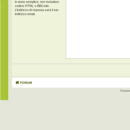
in testo semplice, non includere
codice HTML o BBCode.
L’indirizzo di risposta sarà il tuo
indirizzo email.
FORUM
Power