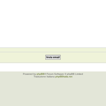
Powered by
phpBB
® Forum Software © phpBB Limited
Traduzione Italiana
phpBBItalia.net