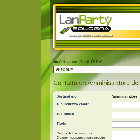
Collegamenti Rapidi
FAQ
FORUM
Contatta un Amministratore del
Destinatario:
Amministratore
Tuo indirizzo email:
Tuo nome:
Titolo:
Corpo del messaggio:
Questo messaggio sarà spedito