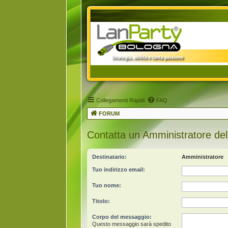
Collegamenti Rapidi
FAQ
FORUM
Contatta un Amministratore del
Destinatario:
Amministratore
Tuo indirizzo email:
Tuo nome:
Titolo:
Corpo del messaggio:
Questo messaggio sarà spedito