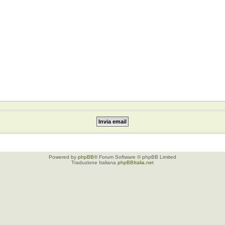
Powered by
phpBB
® Forum Software © phpBB Limited
Traduzione Italiana
phpBBItalia.net