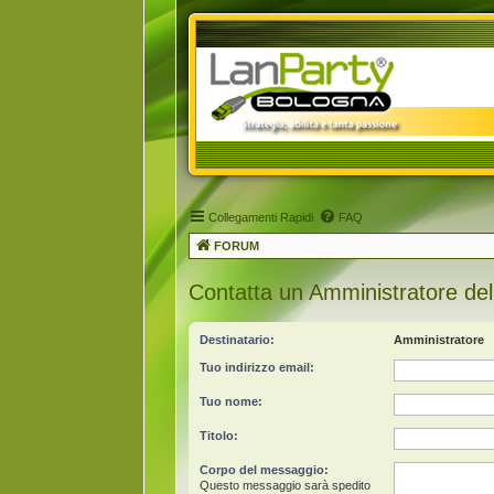
Collegamenti Rapidi
FAQ
FORUM
Contatta un Amministratore del
Destinatario:
Amministratore
Tuo indirizzo email:
Tuo nome:
Titolo:
Corpo del messaggio:
Questo messaggio sarà spedito