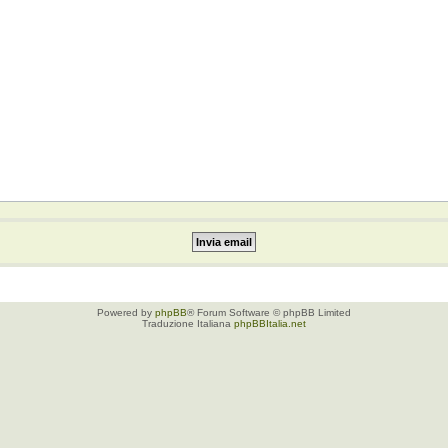
Powered by
phpBB
® Forum Software © phpBB Limited
Traduzione Italiana
phpBBItalia.net