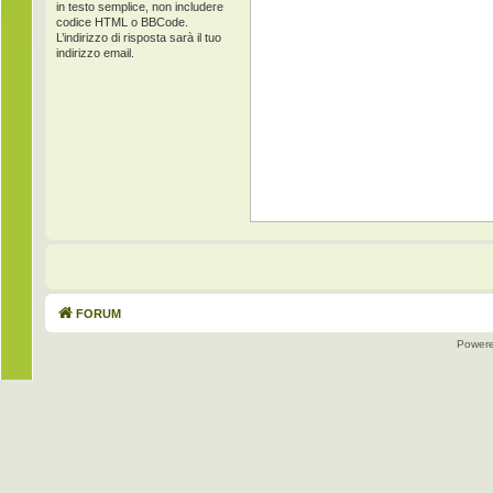
in testo semplice, non includere
codice HTML o BBCode.
L’indirizzo di risposta sarà il tuo
indirizzo email.
FORUM
Power