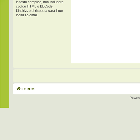
in testo semplice, non includere
codice HTML o BBCode.
L’indirizzo di risposta sarà il tuo
indirizzo email.
FORUM
Power