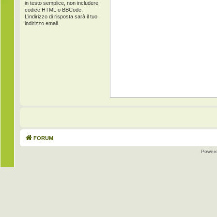
in testo semplice, non includere
codice HTML o BBCode.
L’indirizzo di risposta sarà il tuo
indirizzo email.
FORUM
Power