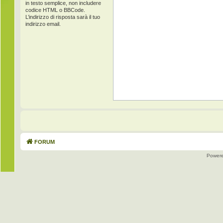
in testo semplice, non includere
codice HTML o BBCode.
L’indirizzo di risposta sarà il tuo
indirizzo email.
FORUM
Power