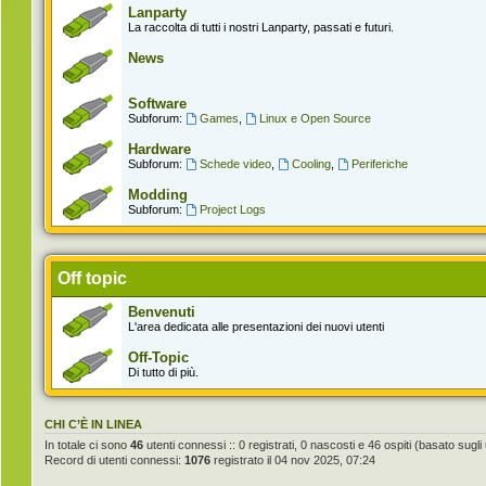
Lanparty
La raccolta di tutti i nostri Lanparty, passati e futuri.
News
Software
Subforum:
Games
,
Linux e Open Source
Hardware
Subforum:
Schede video
,
Cooling
,
Periferiche
Modding
Subforum:
Project Logs
Off topic
Benvenuti
L'area dedicata alle presentazioni dei nuovi utenti
Off-Topic
Di tutto di più.
CHI C’È IN LINEA
In totale ci sono
46
utenti connessi :: 0 registrati, 0 nascosti e 46 ospiti (basato sugli ut
Record di utenti connessi:
1076
registrato il 04 nov 2025, 07:24