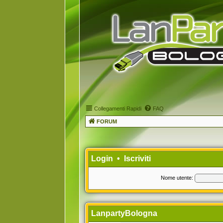
Collegamenti Rapidi
FAQ
FORUM
Login
•
Iscriviti
Nome utente:
LanpartyBologna