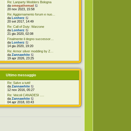
Re: Lanparty Modders Bologna
V
da
omegathemad
e
20 nov 2023, 15:58
d
Re: Aggiornamento forum e nuo…
i
V
da
Lonherz
u
e
20 set 2017, 14:49
l
d
t
Re: Call of Duty: Warzone
i
V
i
da
Lonherz
u
e
m
21 giu 2020, 02:08
l
d
o
t
Finalmente il degno successor…
i
m
i
V
da
Lonherz
u
e
m
e
14 giu 2020, 19:20
l
s
o
d
t
s
Re: Armor silver modding by Z…
m
i
i
V
a
da
Zannawhite
e
u
m
e
g
19 apr 2026, 23:25
s
l
o
d
g
s
t
m
i
i
a
i
e
u
o
g
m
s
l
g
o
Ultimo messaggio
s
t
i
m
a
i
o
e
g
m
Re: Salve a tutti!
s
g
o
V
da
Zannawhite
s
i
m
e
12 nov 2016, 05:27
a
o
e
d
g
Re: Veicoli CANADESI .....
s
i
g
V
da
Zannawhite
s
u
i
e
04 apr 2018, 03:43
a
l
o
d
g
t
i
g
i
u
i
m
l
o
o
t
m
i
e
m
s
o