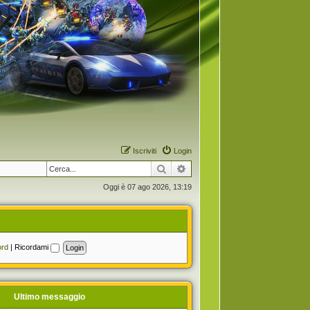
Iscriviti
Login
Cerca
Ricerca avanzata
Oggi è 07 ago 2026, 13:19
ord
|
Ricordami
Ultimo messaggio