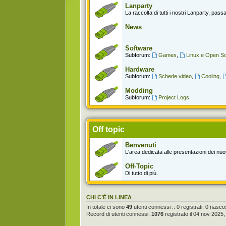
Lanparty
La raccolta di tutti i nostri Lanparty, passat
News
Software
Subforum:
Games
,
Linux e Open S
Hardware
Subforum:
Schede video
,
Cooling
,
Modding
Subforum:
Project Logs
Off topic
Benvenuti
L'area dedicata alle presentazioni dei nuov
Off-Topic
Di tutto di più.
CHI C’È IN LINEA
In totale ci sono
49
utenti connessi :: 0 registrati, 0 nascost
Record di utenti connessi:
1076
registrato il 04 nov 2025,