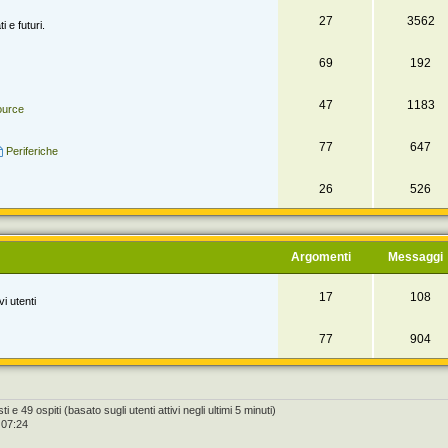
27
3562
i e futuri.
69
192
47
1183
ource
77
647
Periferiche
26
526
Argomenti
Messaggi
17
108
i utenti
77
904
i e 49 ospiti (basato sugli utenti attivi negli ultimi 5 minuti)
 07:24