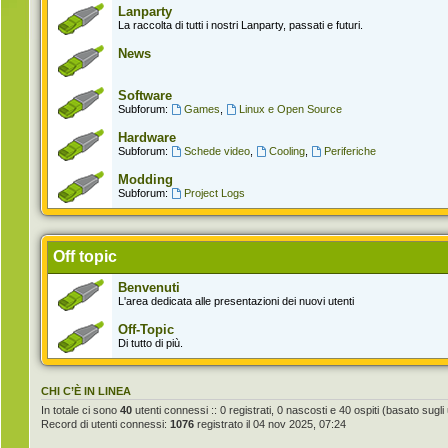
Lanparty
La raccolta di tutti i nostri Lanparty, passati e futuri.
News
Software
Subforum:
Games
,
Linux e Open Source
Hardware
Subforum:
Schede video
,
Cooling
,
Periferiche
Modding
Subforum:
Project Logs
Off topic
Benvenuti
L'area dedicata alle presentazioni dei nuovi utenti
Off-Topic
Di tutto di più.
CHI C’È IN LINEA
In totale ci sono
40
utenti connessi :: 0 registrati, 0 nascosti e 40 ospiti (basato sugli ut
Record di utenti connessi:
1076
registrato il 04 nov 2025, 07:24