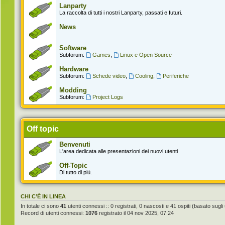
Lanparty
La raccolta di tutti i nostri Lanparty, passati e futuri.
News
Software
Subforum:
Games
,
Linux e Open Source
Hardware
Subforum:
Schede video
,
Cooling
,
Periferiche
Modding
Subforum:
Project Logs
Off topic
Benvenuti
L'area dedicata alle presentazioni dei nuovi utenti
Off-Topic
Di tutto di più.
CHI C’È IN LINEA
In totale ci sono
41
utenti connessi :: 0 registrati, 0 nascosti e 41 ospiti (basato sugli ut
Record di utenti connessi:
1076
registrato il 04 nov 2025, 07:24