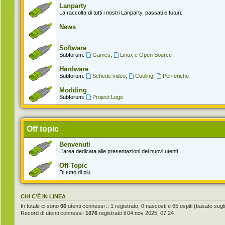
Lanparty
La raccolta di tutti i nostri Lanparty, passati e futuri.
News
Software
Subforum:
Games
,
Linux e Open Source
Hardware
Subforum:
Schede video
,
Cooling
,
Periferiche
Modding
Subforum:
Project Logs
Off topic
Benvenuti
L'area dedicata alle presentazioni dei nuovi utenti
Off-Topic
Di tutto di più.
CHI C’È IN LINEA
In totale ci sono
66
utenti connessi :: 1 registrato, 0 nascosti e 65 ospiti (basato sugli u
Record di utenti connessi:
1076
registrato il 04 nov 2025, 07:24