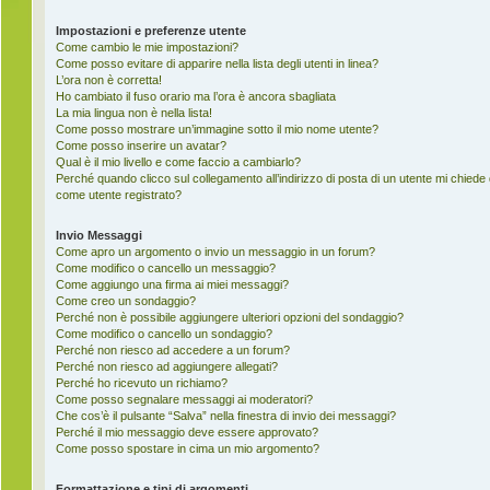
Impostazioni e preferenze utente
Come cambio le mie impostazioni?
Come posso evitare di apparire nella lista degli utenti in linea?
L’ora non è corretta!
Ho cambiato il fuso orario ma l’ora è ancora sbagliata
La mia lingua non è nella lista!
Come posso mostrare un’immagine sotto il mio nome utente?
Come posso inserire un avatar?
Qual è il mio livello e come faccio a cambiarlo?
Perché quando clicco sul collegamento all’indirizzo di posta di un utente mi chiede
come utente registrato?
Invio Messaggi
Come apro un argomento o invio un messaggio in un forum?
Come modifico o cancello un messaggio?
Come aggiungo una firma ai miei messaggi?
Come creo un sondaggio?
Perché non è possibile aggiungere ulteriori opzioni del sondaggio?
Come modifico o cancello un sondaggio?
Perché non riesco ad accedere a un forum?
Perché non riesco ad aggiungere allegati?
Perché ho ricevuto un richiamo?
Come posso segnalare messaggi ai moderatori?
Che cos’è il pulsante “Salva” nella finestra di invio dei messaggi?
Perché il mio messaggio deve essere approvato?
Come posso spostare in cima un mio argomento?
Formattazione e tipi di argomenti