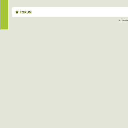
FORUM
Power