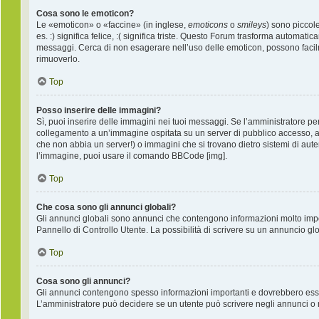
Cosa sono le emoticon?
Le «emoticon» o «faccine» (in inglese,
emoticons
o
smileys
) sono piccol
es. :) significa felice, :( significa triste. Questo Forum trasforma automati
messaggi. Cerca di non esagerare nell’uso delle emoticon, possono facil
rimuoverlo.
Top
Posso inserire delle immagini?
Sì, puoi inserire delle immagini nei tuoi messaggi. Se l’amministratore per
collegamento a un’immagine ospitata su un server di pubblico accesso, ad
che non abbia un server!) o immagini che si trovano dietro sistemi di auten
l’immagine, puoi usare il comando BBCode [img].
Top
Che cosa sono gli annunci globali?
Gli annunci globali sono annunci che contengono informazioni molto import
Pannello di Controllo Utente. La possibilità di scrivere su un annuncio g
Top
Cosa sono gli annunci?
Gli annunci contengono spesso informazioni importanti e dovrebbero essere 
L’amministratore può decidere se un utente può scrivere negli annunci o