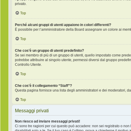
privato.
Top
Perché alcuni gruppi di utenti appaiono in colori differenti?
È possibile per l’amministratore della Board assegnare un colore ai membr
Top
Che cos’è un gruppo di utenti predefinito?
Se sei membro di più di un gruppo di utenti, quello impostato come predefi
potrebbe attribuire al singolo utente, permessi diversi dal gruppo predefini
Controllo Utente.
Top
Che cos’è il collegamento “Staff”?
Questa pagina fornisce una lista degli amministratori e dei moderatori, da
Top
Messaggi privati
Non riesco ad inviare messaggi privati!
Ci sono tre ragioni per cui questo può accadere: non sei registrato o non ha
disabilitati solo a te. Se il tuo caso è l’ultimo, prova a chiederne il motivo 