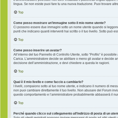
lingua. Se non esiste puoi fare tu una nuova traduzione. Puoi trovare altre
Top
Come posso mostrare un’immagine sotto il mio nome utente?
Ci possono essere due immagini sotto un nome utente quando si leggono i
punti che indicano quanti interventi hai scritto o il tuo livello. Sotto pu
Top
Come posso inserire un avatar?
All’interno del tuo Pannello di Controllo Utente, sotto “Profilo” è possib
Carica. L’amministratore decide se abilitare o meno gli avatar e decide an
decisione dell’amministrazione, e devi chiedere a questa le ragioni.
Top
Qual è il mio livello e come faccio a cambiarlo?
I livelli, compaiono sotto al tuo nome utente, e indicano il numero di mes
non puoi cambiare direttamente il tuo livello. Non abusare del Forum inv
questo comportamento e l’amministratore probabilmente abbasserà il nu
Top
Perché quando clicco sul collegamento all’indirizzo di posta di un ute
Solo gli utenti registrati possono inviare messaggi di posta ad altri utent