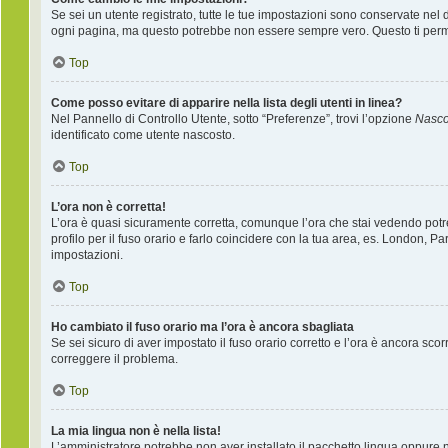
Se sei un utente registrato, tutte le tue impostazioni sono conservate nel
ogni pagina, ma questo potrebbe non essere sempre vero. Questo ti permet
Top
Come posso evitare di apparire nella lista degli utenti in linea?
Nel Pannello di Controllo Utente, sotto “Preferenze”, trovi l’opzione
Nascon
identificato come utente nascosto.
Top
L’ora non è corretta!
L’ora è quasi sicuramente corretta, comunque l’ora che stai vedendo potreb
profilo per il fuso orario e farlo coincidere con la tua area, es. London, P
impostazioni.
Top
Ho cambiato il fuso orario ma l’ora è ancora sbagliata
Se sei sicuro di aver impostato il fuso orario corretto e l’ora è ancora sco
correggere il problema.
Top
La mia lingua non è nella lista!
L’amministratore potrebbe non aver installato il pacchetto lingua oppure ne