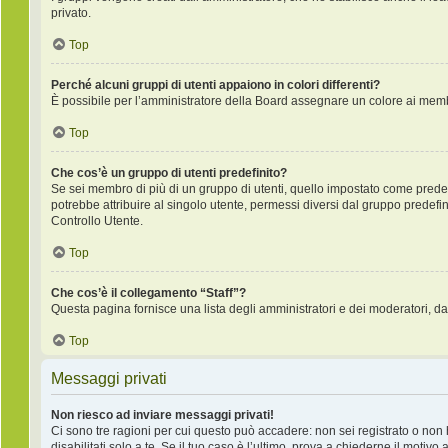
privato.
Top
Perché alcuni gruppi di utenti appaiono in colori differenti?
È possibile per l’amministratore della Board assegnare un colore ai membr
Top
Che cos’è un gruppo di utenti predefinito?
Se sei membro di più di un gruppo di utenti, quello impostato come predefi
potrebbe attribuire al singolo utente, permessi diversi dal gruppo predefini
Controllo Utente.
Top
Che cos’è il collegamento “Staff”?
Questa pagina fornisce una lista degli amministratori e dei moderatori, da
Top
Messaggi privati
Non riesco ad inviare messaggi privati!
Ci sono tre ragioni per cui questo può accadere: non sei registrato o non ha
disabilitati solo a te. Se il tuo caso è l’ultimo, prova a chiederne il motivo 