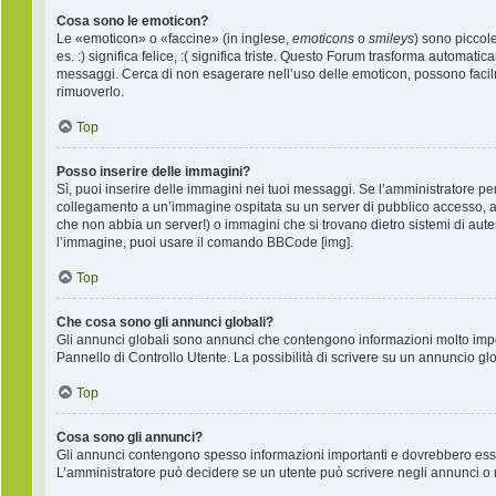
Cosa sono le emoticon?
Le «emoticon» o «faccine» (in inglese,
emoticons
o
smileys
) sono piccol
es. :) significa felice, :( significa triste. Questo Forum trasforma automati
messaggi. Cerca di non esagerare nell’uso delle emoticon, possono facil
rimuoverlo.
Top
Posso inserire delle immagini?
Sì, puoi inserire delle immagini nei tuoi messaggi. Se l’amministratore per
collegamento a un’immagine ospitata su un server di pubblico accesso, ad
che non abbia un server!) o immagini che si trovano dietro sistemi di auten
l’immagine, puoi usare il comando BBCode [img].
Top
Che cosa sono gli annunci globali?
Gli annunci globali sono annunci che contengono informazioni molto import
Pannello di Controllo Utente. La possibilità di scrivere su un annuncio g
Top
Cosa sono gli annunci?
Gli annunci contengono spesso informazioni importanti e dovrebbero essere 
L’amministratore può decidere se un utente può scrivere negli annunci o