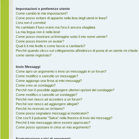
Impostazioni e preferenze utente
Come cambio le mie impostazioni?
Come posso evitare di apparire nella lista degli utenti in linea?
L’ora non è corretta!
Ho cambiato il fuso orario ma l’ora è ancora sbagliata
La mia lingua non è nella lista!
Come posso mostrare un’immagine sotto il mio nome utente?
Come posso inserire un avatar?
Qual è il mio livello e come faccio a cambiarlo?
Perché quando clicco sul collegamento all’indirizzo di posta di un utente mi chiede
come utente registrato?
Invio Messaggi
Come apro un argomento o invio un messaggio in un forum?
Come modifico o cancello un messaggio?
Come aggiungo una firma ai miei messaggi?
Come creo un sondaggio?
Perché non è possibile aggiungere ulteriori opzioni del sondaggio?
Come modifico o cancello un sondaggio?
Perché non riesco ad accedere a un forum?
Perché non riesco ad aggiungere allegati?
Perché ho ricevuto un richiamo?
Come posso segnalare messaggi ai moderatori?
Che cos’è il pulsante “Salva” nella finestra di invio dei messaggi?
Perché il mio messaggio deve essere approvato?
Come posso spostare in cima un mio argomento?
Formattazione e tipi di argomenti