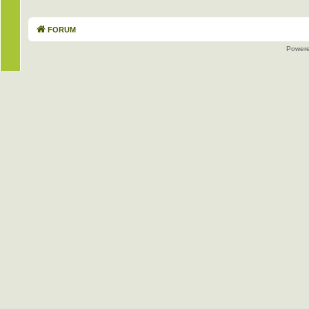
FORUM
Power