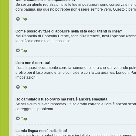
Se sei un utente registrato, tutte le tue impostazioni sono conservate nel
ogni pagina, ma questo potrebbe non essere sempre vero. Questo ti permet
Top
Come posso evitare di apparire nella lista degli utenti in linea?
Nel Pannello di Controllo Utente, sotto “Preferenze”, trovi l’opzione
Nascon
identificato come utente nascosto.
Top
L’ora non è corretta!
L’ora è quasi sicuramente corretta, comunque l’ora che stai vedendo potreb
profilo per il fuso orario e farlo coincidere con la tua area, es. London, P
impostazioni.
Top
Ho cambiato il fuso orario ma l’ora è ancora sbagliata
Se sei sicuro di aver impostato il fuso orario corretto e l’ora è ancora sco
correggere il problema.
Top
La mia lingua non è nella lista!
L’amministratore potrebbe non aver installato il pacchetto lingua oppure ne