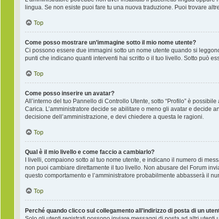
lingua. Se non esiste puoi fare tu una nuova traduzione. Puoi trovare altre
Top
Come posso mostrare un’immagine sotto il mio nome utente?
Ci possono essere due immagini sotto un nome utente quando si leggono i
punti che indicano quanti interventi hai scritto o il tuo livello. Sotto pu
Top
Come posso inserire un avatar?
All’interno del tuo Pannello di Controllo Utente, sotto “Profilo” è possib
Carica. L’amministratore decide se abilitare o meno gli avatar e decide an
decisione dell’amministrazione, e devi chiedere a questa le ragioni.
Top
Qual è il mio livello e come faccio a cambiarlo?
I livelli, compaiono sotto al tuo nome utente, e indicano il numero di mes
non puoi cambiare direttamente il tuo livello. Non abusare del Forum inv
questo comportamento e l’amministratore probabilmente abbasserà il nu
Top
Perché quando clicco sul collegamento all’indirizzo di posta di un ute
Solo gli utenti registrati possono inviare messaggi di posta ad altri utent