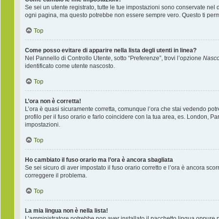
Se sei un utente registrato, tutte le tue impostazioni sono conservate nel
ogni pagina, ma questo potrebbe non essere sempre vero. Questo ti permet
Top
Come posso evitare di apparire nella lista degli utenti in linea?
Nel Pannello di Controllo Utente, sotto “Preferenze”, trovi l’opzione
Nascon
identificato come utente nascosto.
Top
L’ora non è corretta!
L’ora è quasi sicuramente corretta, comunque l’ora che stai vedendo potreb
profilo per il fuso orario e farlo coincidere con la tua area, es. London, P
impostazioni.
Top
Ho cambiato il fuso orario ma l’ora è ancora sbagliata
Se sei sicuro di aver impostato il fuso orario corretto e l’ora è ancora sco
correggere il problema.
Top
La mia lingua non è nella lista!
L’amministratore potrebbe non aver installato il pacchetto lingua oppure ne