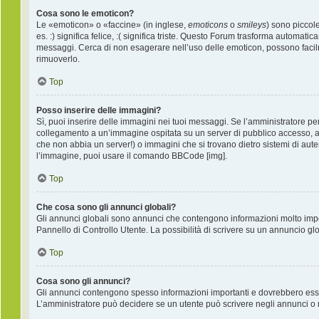
Cosa sono le emoticon?
Le «emoticon» o «faccine» (in inglese,
emoticons
o
smileys
) sono piccol
es. :) significa felice, :( significa triste. Questo Forum trasforma automati
messaggi. Cerca di non esagerare nell’uso delle emoticon, possono facil
rimuoverlo.
Top
Posso inserire delle immagini?
Sì, puoi inserire delle immagini nei tuoi messaggi. Se l’amministratore per
collegamento a un’immagine ospitata su un server di pubblico accesso, ad
che non abbia un server!) o immagini che si trovano dietro sistemi di auten
l’immagine, puoi usare il comando BBCode [img].
Top
Che cosa sono gli annunci globali?
Gli annunci globali sono annunci che contengono informazioni molto import
Pannello di Controllo Utente. La possibilità di scrivere su un annuncio g
Top
Cosa sono gli annunci?
Gli annunci contengono spesso informazioni importanti e dovrebbero essere 
L’amministratore può decidere se un utente può scrivere negli annunci o