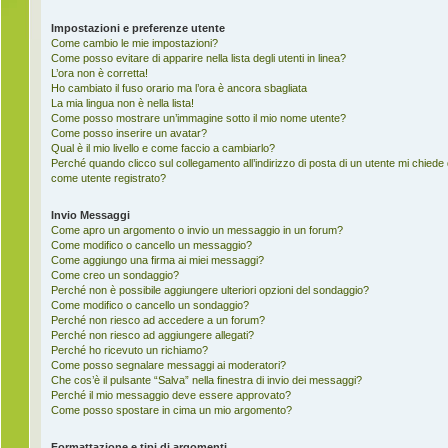
Impostazioni e preferenze utente
Come cambio le mie impostazioni?
Come posso evitare di apparire nella lista degli utenti in linea?
L’ora non è corretta!
Ho cambiato il fuso orario ma l’ora è ancora sbagliata
La mia lingua non è nella lista!
Come posso mostrare un’immagine sotto il mio nome utente?
Come posso inserire un avatar?
Qual è il mio livello e come faccio a cambiarlo?
Perché quando clicco sul collegamento all’indirizzo di posta di un utente mi chiede
come utente registrato?
Invio Messaggi
Come apro un argomento o invio un messaggio in un forum?
Come modifico o cancello un messaggio?
Come aggiungo una firma ai miei messaggi?
Come creo un sondaggio?
Perché non è possibile aggiungere ulteriori opzioni del sondaggio?
Come modifico o cancello un sondaggio?
Perché non riesco ad accedere a un forum?
Perché non riesco ad aggiungere allegati?
Perché ho ricevuto un richiamo?
Come posso segnalare messaggi ai moderatori?
Che cos’è il pulsante “Salva” nella finestra di invio dei messaggi?
Perché il mio messaggio deve essere approvato?
Come posso spostare in cima un mio argomento?
Formattazione e tipi di argomenti