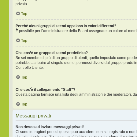
privato.
Top
Perché alcuni gruppi di utenti appaiono in colori differenti?
È possibile per l’amministratore della Board assegnare un colore ai membr
Top
Che cos’è un gruppo di utenti predefinito?
Se sei membro di più di un gruppo di utenti, quello impostato come predefi
potrebbe attribuire al singolo utente, permessi diversi dal gruppo predefini
Controllo Utente.
Top
Che cos’è il collegamento “Staff”?
Questa pagina fornisce una lista degli amministratori e dei moderatori, da
Top
Messaggi privati
Non riesco ad inviare messaggi privati!
Ci sono tre ragioni per cui questo può accadere: non sei registrato o non ha
disabilitati solo a te. Se il tuo caso è l’ultimo, prova a chiederne il motivo 