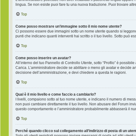
lingua. Se non esiste puoi fare tu una nuova traduzione. Puoi trovare altre
Top
Come posso mostrare un’immagine sotto il mio nome utente?
Ci possono essere due immagini sotto un nome utente quando si leggono i
punti che indicano quanti interventi hai scritto o il tuo livello. Sotto pu
Top
Come posso inserire un avatar?
All’interno del tuo Pannello di Controllo Utente, sotto “Profilo” è possib
Carica. L’amministratore decide se abilitare o meno gli avatar e decide an
decisione dell’amministrazione, e devi chiedere a questa le ragioni.
Top
Qual è il mio livello e come faccio a cambiarlo?
I livelli, compaiono sotto al tuo nome utente, e indicano il numero di mes
non puoi cambiare direttamente il tuo livello. Non abusare del Forum inv
questo comportamento e l’amministratore probabilmente abbasserà il nu
Top
Perché quando clicco sul collegamento all’indirizzo di posta di un ute
Solo gli utenti registrati possono inviare messaggi di posta ad altri utent