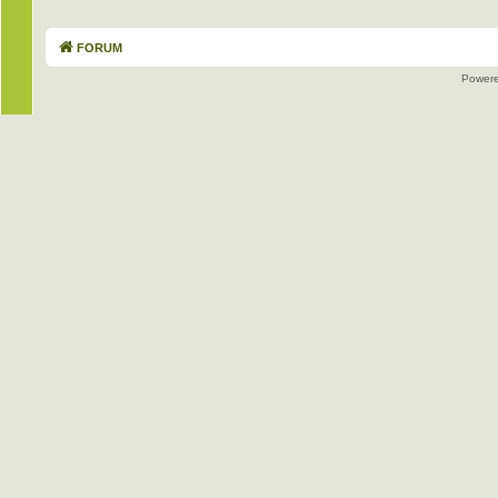
FORUM
Power