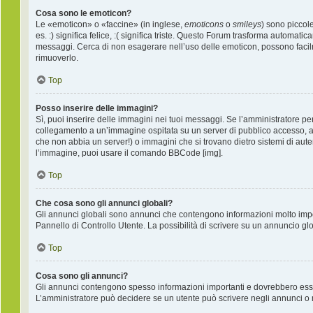
Cosa sono le emoticon?
Le «emoticon» o «faccine» (in inglese,
emoticons
o
smileys
) sono piccol
es. :) significa felice, :( significa triste. Questo Forum trasforma automati
messaggi. Cerca di non esagerare nell’uso delle emoticon, possono facil
rimuoverlo.
Top
Posso inserire delle immagini?
Sì, puoi inserire delle immagini nei tuoi messaggi. Se l’amministratore per
collegamento a un’immagine ospitata su un server di pubblico accesso, ad
che non abbia un server!) o immagini che si trovano dietro sistemi di auten
l’immagine, puoi usare il comando BBCode [img].
Top
Che cosa sono gli annunci globali?
Gli annunci globali sono annunci che contengono informazioni molto import
Pannello di Controllo Utente. La possibilità di scrivere su un annuncio g
Top
Cosa sono gli annunci?
Gli annunci contengono spesso informazioni importanti e dovrebbero essere 
L’amministratore può decidere se un utente può scrivere negli annunci o