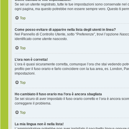
Se sei un utente registrato, tutte le tue impostazioni sono conservate nel
ogni pagina, ma questo potrebbe non essere sempre vero. Questo ti permet
Top
Come posso evitare di apparire nella lista degli utenti in linea?
Nel Pannello di Controllo Utente, sotto “Preferenze”, trovi l’opzione
Nascon
identificato come utente nascosto.
Top
L’ora non è corretta!
L’ora è quasi sicuramente corretta, comunque l’ora che stai vedendo potreb
profilo per il fuso orario e farlo coincidere con la tua area, es. London, P
impostazioni.
Top
Ho cambiato il fuso orario ma l’ora è ancora sbagliata
Se sei sicuro di aver impostato il fuso orario corretto e l’ora è ancora sco
correggere il problema.
Top
La mia lingua non è nella lista!
L’amministratore potrebbe non aver installato il pacchetto lingua oppure ne