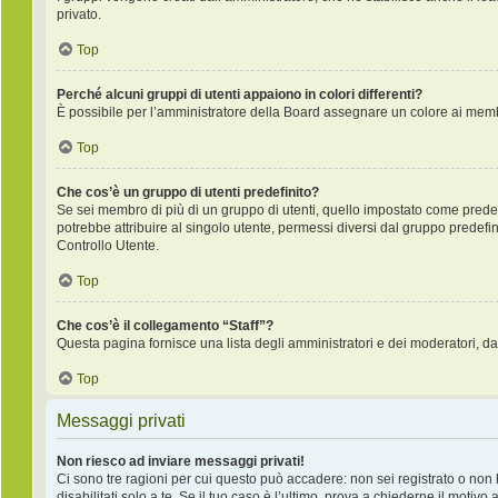
privato.
Top
Perché alcuni gruppi di utenti appaiono in colori differenti?
È possibile per l’amministratore della Board assegnare un colore ai membr
Top
Che cos’è un gruppo di utenti predefinito?
Se sei membro di più di un gruppo di utenti, quello impostato come predefi
potrebbe attribuire al singolo utente, permessi diversi dal gruppo predefini
Controllo Utente.
Top
Che cos’è il collegamento “Staff”?
Questa pagina fornisce una lista degli amministratori e dei moderatori, da
Top
Messaggi privati
Non riesco ad inviare messaggi privati!
Ci sono tre ragioni per cui questo può accadere: non sei registrato o non ha
disabilitati solo a te. Se il tuo caso è l’ultimo, prova a chiederne il motivo 