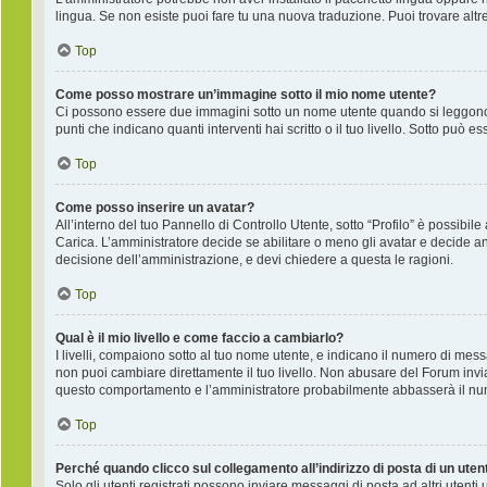
lingua. Se non esiste puoi fare tu una nuova traduzione. Puoi trovare altre
Top
Come posso mostrare un’immagine sotto il mio nome utente?
Ci possono essere due immagini sotto un nome utente quando si leggono i
punti che indicano quanti interventi hai scritto o il tuo livello. Sotto pu
Top
Come posso inserire un avatar?
All’interno del tuo Pannello di Controllo Utente, sotto “Profilo” è possib
Carica. L’amministratore decide se abilitare o meno gli avatar e decide an
decisione dell’amministrazione, e devi chiedere a questa le ragioni.
Top
Qual è il mio livello e come faccio a cambiarlo?
I livelli, compaiono sotto al tuo nome utente, e indicano il numero di mes
non puoi cambiare direttamente il tuo livello. Non abusare del Forum inv
questo comportamento e l’amministratore probabilmente abbasserà il nu
Top
Perché quando clicco sul collegamento all’indirizzo di posta di un ute
Solo gli utenti registrati possono inviare messaggi di posta ad altri utent