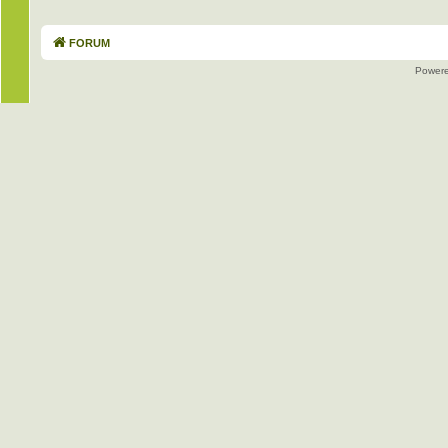
FORUM
Power