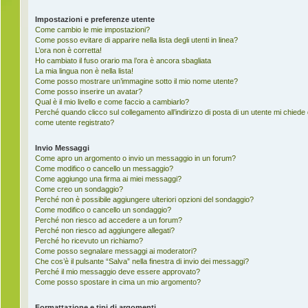
Impostazioni e preferenze utente
Come cambio le mie impostazioni?
Come posso evitare di apparire nella lista degli utenti in linea?
L’ora non è corretta!
Ho cambiato il fuso orario ma l’ora è ancora sbagliata
La mia lingua non è nella lista!
Come posso mostrare un’immagine sotto il mio nome utente?
Come posso inserire un avatar?
Qual è il mio livello e come faccio a cambiarlo?
Perché quando clicco sul collegamento all’indirizzo di posta di un utente mi chiede
come utente registrato?
Invio Messaggi
Come apro un argomento o invio un messaggio in un forum?
Come modifico o cancello un messaggio?
Come aggiungo una firma ai miei messaggi?
Come creo un sondaggio?
Perché non è possibile aggiungere ulteriori opzioni del sondaggio?
Come modifico o cancello un sondaggio?
Perché non riesco ad accedere a un forum?
Perché non riesco ad aggiungere allegati?
Perché ho ricevuto un richiamo?
Come posso segnalare messaggi ai moderatori?
Che cos’è il pulsante “Salva” nella finestra di invio dei messaggi?
Perché il mio messaggio deve essere approvato?
Come posso spostare in cima un mio argomento?
Formattazione e tipi di argomenti