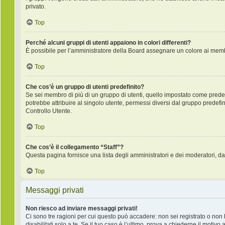
privato.
Top
Perché alcuni gruppi di utenti appaiono in colori differenti?
È possibile per l’amministratore della Board assegnare un colore ai membr
Top
Che cos’è un gruppo di utenti predefinito?
Se sei membro di più di un gruppo di utenti, quello impostato come predefi
potrebbe attribuire al singolo utente, permessi diversi dal gruppo predefini
Controllo Utente.
Top
Che cos’è il collegamento “Staff”?
Questa pagina fornisce una lista degli amministratori e dei moderatori, da
Top
Messaggi privati
Non riesco ad inviare messaggi privati!
Ci sono tre ragioni per cui questo può accadere: non sei registrato o non ha
disabilitati solo a te. Se il tuo caso è l’ultimo, prova a chiederne il motivo 