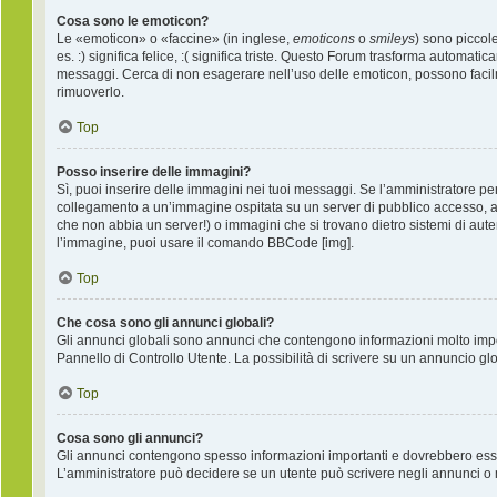
Cosa sono le emoticon?
Le «emoticon» o «faccine» (in inglese,
emoticons
o
smileys
) sono piccol
es. :) significa felice, :( significa triste. Questo Forum trasforma automati
messaggi. Cerca di non esagerare nell’uso delle emoticon, possono facil
rimuoverlo.
Top
Posso inserire delle immagini?
Sì, puoi inserire delle immagini nei tuoi messaggi. Se l’amministratore per
collegamento a un’immagine ospitata su un server di pubblico accesso, ad
che non abbia un server!) o immagini che si trovano dietro sistemi di auten
l’immagine, puoi usare il comando BBCode [img].
Top
Che cosa sono gli annunci globali?
Gli annunci globali sono annunci che contengono informazioni molto import
Pannello di Controllo Utente. La possibilità di scrivere su un annuncio g
Top
Cosa sono gli annunci?
Gli annunci contengono spesso informazioni importanti e dovrebbero essere 
L’amministratore può decidere se un utente può scrivere negli annunci o