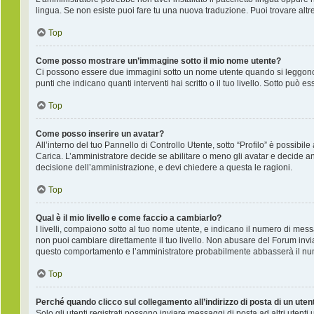
lingua. Se non esiste puoi fare tu una nuova traduzione. Puoi trovare altre
Top
Come posso mostrare un’immagine sotto il mio nome utente?
Ci possono essere due immagini sotto un nome utente quando si leggono i
punti che indicano quanti interventi hai scritto o il tuo livello. Sotto pu
Top
Come posso inserire un avatar?
All’interno del tuo Pannello di Controllo Utente, sotto “Profilo” è possib
Carica. L’amministratore decide se abilitare o meno gli avatar e decide an
decisione dell’amministrazione, e devi chiedere a questa le ragioni.
Top
Qual è il mio livello e come faccio a cambiarlo?
I livelli, compaiono sotto al tuo nome utente, e indicano il numero di mes
non puoi cambiare direttamente il tuo livello. Non abusare del Forum inv
questo comportamento e l’amministratore probabilmente abbasserà il nu
Top
Perché quando clicco sul collegamento all’indirizzo di posta di un ute
Solo gli utenti registrati possono inviare messaggi di posta ad altri utent