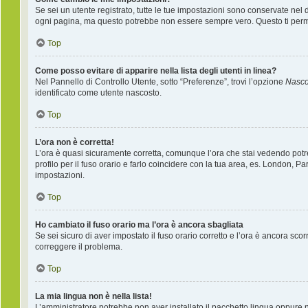
Se sei un utente registrato, tutte le tue impostazioni sono conservate nel
ogni pagina, ma questo potrebbe non essere sempre vero. Questo ti permet
Top
Come posso evitare di apparire nella lista degli utenti in linea?
Nel Pannello di Controllo Utente, sotto “Preferenze”, trovi l’opzione
Nascon
identificato come utente nascosto.
Top
L’ora non è corretta!
L’ora è quasi sicuramente corretta, comunque l’ora che stai vedendo potreb
profilo per il fuso orario e farlo coincidere con la tua area, es. London, P
impostazioni.
Top
Ho cambiato il fuso orario ma l’ora è ancora sbagliata
Se sei sicuro di aver impostato il fuso orario corretto e l’ora è ancora sco
correggere il problema.
Top
La mia lingua non è nella lista!
L’amministratore potrebbe non aver installato il pacchetto lingua oppure ne