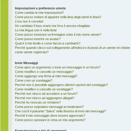
Impostazioni e preferenze utente
Come cambio le mie impostazioni?
Come posso evitare di apparire nella lista degli utenti in linea?
L’ora non è corretta!
Ho cambiato il fuso orario ma l’ora è ancora sbagliata
La mia lingua non è nella lista!
Come posso mostrare un’immagine sotto il mio nome utente?
Come posso inserire un avatar?
Qual è il mio livello e come faccio a cambiarlo?
Perché quando clicco sul collegamento all’indirizzo di posta di un utente mi chiede
come utente registrato?
Invio Messaggi
Come apro un argomento o invio un messaggio in un forum?
Come modifico o cancello un messaggio?
Come aggiungo una firma ai miei messaggi?
Come creo un sondaggio?
Perché non è possibile aggiungere ulteriori opzioni del sondaggio?
Come modifico o cancello un sondaggio?
Perché non riesco ad accedere a un forum?
Perché non riesco ad aggiungere allegati?
Perché ho ricevuto un richiamo?
Come posso segnalare messaggi ai moderatori?
Che cos’è il pulsante “Salva” nella finestra di invio dei messaggi?
Perché il mio messaggio deve essere approvato?
Come posso spostare in cima un mio argomento?
Formattazione e tipi di argomenti