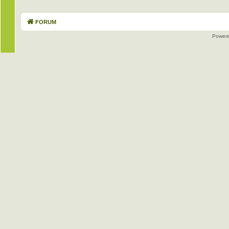
FORUM
Power