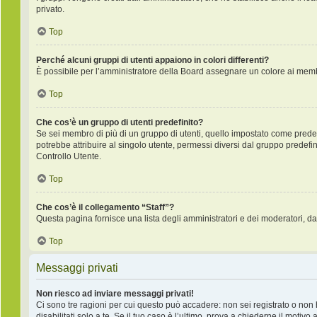
privato.
Top
Perché alcuni gruppi di utenti appaiono in colori differenti?
È possibile per l’amministratore della Board assegnare un colore ai membr
Top
Che cos’è un gruppo di utenti predefinito?
Se sei membro di più di un gruppo di utenti, quello impostato come predefi
potrebbe attribuire al singolo utente, permessi diversi dal gruppo predefini
Controllo Utente.
Top
Che cos’è il collegamento “Staff”?
Questa pagina fornisce una lista degli amministratori e dei moderatori, da
Top
Messaggi privati
Non riesco ad inviare messaggi privati!
Ci sono tre ragioni per cui questo può accadere: non sei registrato o non ha
disabilitati solo a te. Se il tuo caso è l’ultimo, prova a chiederne il motivo 