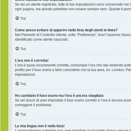
Se sei un utente registrato, tutte le tue impostazioni sono conservate nel
ogni pagina, ma questo potrebbe non essere sempre vero. Questo ti permet
Top
Come posso evitare di apparire nella lista degli utenti in linea?
Nel Pannello di Controllo Utente, sotto “Preferenze”, trovi l’opzione
Nascon
identificato come utente nascosto.
Top
L’ora non è corretta!
L’ora è quasi sicuramente corretta, comunque l’ora che stai vedendo potreb
profilo per il fuso orario e farlo coincidere con la tua area, es. London, P
impostazioni.
Top
Ho cambiato il fuso orario ma l’ora è ancora sbagliata
Se sei sicuro di aver impostato il fuso orario corretto e l’ora è ancora sco
correggere il problema.
Top
La mia lingua non è nella lista!
L’amministratore potrebbe non aver installato il pacchetto lingua oppure ne