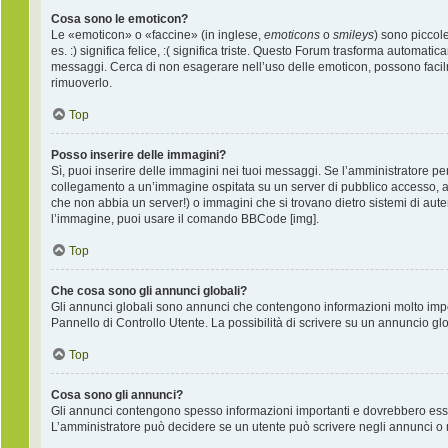
Cosa sono le emoticon?
Le «emoticon» o «faccine» (in inglese,
emoticons
o
smileys
) sono piccol
es. :) significa felice, :( significa triste. Questo Forum trasforma automati
messaggi. Cerca di non esagerare nell’uso delle emoticon, possono facil
rimuoverlo.
Top
Posso inserire delle immagini?
Sì, puoi inserire delle immagini nei tuoi messaggi. Se l’amministratore per
collegamento a un’immagine ospitata su un server di pubblico accesso, ad
che non abbia un server!) o immagini che si trovano dietro sistemi di auten
l’immagine, puoi usare il comando BBCode [img].
Top
Che cosa sono gli annunci globali?
Gli annunci globali sono annunci che contengono informazioni molto import
Pannello di Controllo Utente. La possibilità di scrivere su un annuncio g
Top
Cosa sono gli annunci?
Gli annunci contengono spesso informazioni importanti e dovrebbero essere 
L’amministratore può decidere se un utente può scrivere negli annunci o