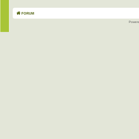
FORUM
Power