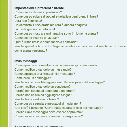
Impostazioni e preferenze utente
Come cambio le mie impostazioni?
Come posso evitare di apparire nella lista degli utenti in linea?
L’ora non è corretta!
Ho cambiato il fuso orario ma l’ora è ancora sbagliata
La mia lingua non è nella lista!
Come posso mostrare un’immagine sotto il mio nome utente?
Come posso inserire un avatar?
Qual è il mio livello e come faccio a cambiarlo?
Perché quando clicco sul collegamento all’indirizzo di posta di un utente mi chiede
come utente registrato?
Invio Messaggi
Come apro un argomento o invio un messaggio in un forum?
Come modifico o cancello un messaggio?
Come aggiungo una firma ai miei messaggi?
Come creo un sondaggio?
Perché non è possibile aggiungere ulteriori opzioni del sondaggio?
Come modifico o cancello un sondaggio?
Perché non riesco ad accedere a un forum?
Perché non riesco ad aggiungere allegati?
Perché ho ricevuto un richiamo?
Come posso segnalare messaggi ai moderatori?
Che cos’è il pulsante “Salva” nella finestra di invio dei messaggi?
Perché il mio messaggio deve essere approvato?
Come posso spostare in cima un mio argomento?
Formattazione e tipi di argomenti