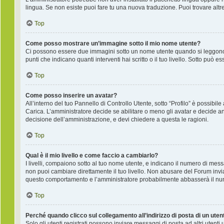
lingua. Se non esiste puoi fare tu una nuova traduzione. Puoi trovare altre
Top
Come posso mostrare un’immagine sotto il mio nome utente?
Ci possono essere due immagini sotto un nome utente quando si leggono i
punti che indicano quanti interventi hai scritto o il tuo livello. Sotto pu
Top
Come posso inserire un avatar?
All’interno del tuo Pannello di Controllo Utente, sotto “Profilo” è possib
Carica. L’amministratore decide se abilitare o meno gli avatar e decide an
decisione dell’amministrazione, e devi chiedere a questa le ragioni.
Top
Qual è il mio livello e come faccio a cambiarlo?
I livelli, compaiono sotto al tuo nome utente, e indicano il numero di mes
non puoi cambiare direttamente il tuo livello. Non abusare del Forum inv
questo comportamento e l’amministratore probabilmente abbasserà il nu
Top
Perché quando clicco sul collegamento all’indirizzo di posta di un ute
Solo gli utenti registrati possono inviare messaggi di posta ad altri utent