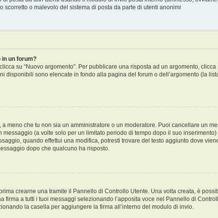
 scorretto o malevolo del sistema di posta da parte di utenti anonimi
 in un forum?
licca su “Nuovo argomento”. Per pubblicare una risposta ad un argomento, clicca su 
ni disponibili sono elencate in fondo alla pagina del forum o dell’argomento (la lis
i, a meno che tu non sia un amministratore o un moderatore. Puoi cancellare un m
 messaggio (a volte solo per un limitato periodo di tempo dopo il suo inserimento
saggio, quando effettui una modifica, potresti trovare del testo aggiunto dove viene
essaggio dopo che qualcuno ha risposto.
ima crearne una tramite il Pannello di Controllo Utente. Una volta creata, è possi
a firma a tutti i tuoi messaggi selezionando l’apposita voce nel Pannello di Controll
onando la casella per aggiungere la firma all’interno del modulo di invio.