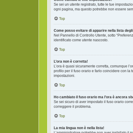
Se sei un utente registrato, tutte le tue impostaz
ogni pagina, ma questo potrebbe non essere sempr
Top
Come posso evitare di apparire nella lista degli 
Nel Pannello di Controllo Utente, sotto “Preferenz
identificato come utente nascosto.
Top
L’ora non è corretta!
L’ora è quasi sicuramente corretta, comunque l’or
profilo per il fuso orario e farlo coincidere con l
impostazioni.
Top
Ho cambiato il fuso orario ma l’ora è ancora sb
Se sei sicuro di aver impostato il fuso orario corr
correggere il problema.
Top
La mia lingua non è nella lista!
L’amministratore potrebbe non aver installato il p