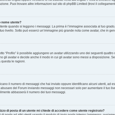
zione. Puoi trovare altre informazioni sul sito di phpBB Limited (trovi il collegamen
o nome utente?
nte quando si leggono i messaggi. La prima è l’immagine associata al tuo grado, 
 il tuo livello. Sotto può esserci un’immagine più grande nota come avatar, che in gen
sotto “Profilo” è possibile aggiungere un avatar utilizzando uno dei seguenti quattr
o gli avatar e decide anche il modo in cui gli avatar sono messi a disposizione. Se 
 questa le ragioni.
ndicano il numero di messaggi che hai inviato oppure identificano alcuni utenti, ad 
on abusare del Forum inviando messaggi non necessari solo per aumentare il tuo live
ilmente abbasserà il numero dei tuoi messaggi.
izzo di posta di un utente mi chiede di accedere come utente registrato?
i di posta ad altri utenti usando il modulo di invio posta interno (ammesso, ovviamen