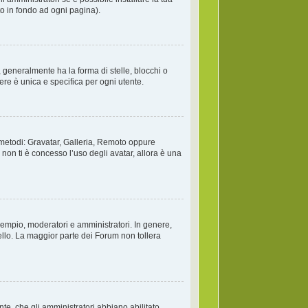
to in fondo ad ogni pagina).
generalmente ha la forma di stelle, blocchi o
ere è unica e specifica per ogni utente.
o metodi: Gravatar, Galleria, Remoto oppure
non ti è concesso l’uso degli avatar, allora è una
esempio, moderatori e amministratori. In genere,
llo. La maggior parte dei Forum non tollera
te, che gli amministratori abbiano abilitato