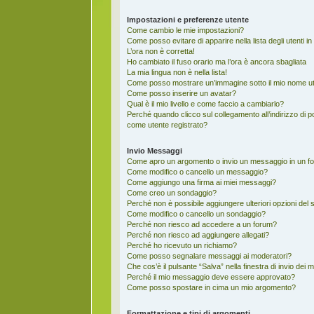
Impostazioni e preferenze utente
Come cambio le mie impostazioni?
Come posso evitare di apparire nella lista degli utenti in
L’ora non è corretta!
Ho cambiato il fuso orario ma l’ora è ancora sbagliata
La mia lingua non è nella lista!
Come posso mostrare un’immagine sotto il mio nome u
Come posso inserire un avatar?
Qual è il mio livello e come faccio a cambiarlo?
Perché quando clicco sul collegamento all’indirizzo di 
come utente registrato?
Invio Messaggi
Come apro un argomento o invio un messaggio in un f
Come modifico o cancello un messaggio?
Come aggiungo una firma ai miei messaggi?
Come creo un sondaggio?
Perché non è possibile aggiungere ulteriori opzioni del
Come modifico o cancello un sondaggio?
Perché non riesco ad accedere a un forum?
Perché non riesco ad aggiungere allegati?
Perché ho ricevuto un richiamo?
Come posso segnalare messaggi ai moderatori?
Che cos’è il pulsante “Salva” nella finestra di invio dei
Perché il mio messaggio deve essere approvato?
Come posso spostare in cima un mio argomento?
Formattazione e tipi di argomenti