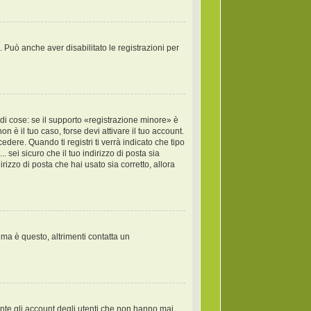
. Può anche aver disabilitato le registrazioni per
di cose: se il supporto «registrazione minore» è
on è il tuo caso, forse devi attivare il tuo account.
dere. Quando ti registri ti verrà indicato che tipo
. sei sicuro che il tuo indirizzo di posta sia
rizzo di posta che hai usato sia corretto, allora
ema è questo, altrimenti contatta un
ente gli account degli utenti che non hanno mai