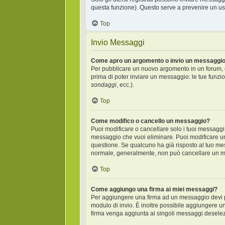
questa funzione). Questo serve a prevenire un uso
Top
Invio Messaggi
Come apro un argomento o invio un messaggio
Per pubblicare un nuovo argomento in un forum, c
prima di poter inviare un messaggio: le tue funzio
sondaggi
, ecc.).
Top
Come modifico o cancello un messaggio?
Puoi modificare o cancellare solo i tuoi messagg
messaggio che vuoi eliminare. Puoi modificare un
questione. Se qualcuno ha già risposto al tuo mes
normale, generalmente, non può cancellare un m
Top
Come aggiungo una firma ai miei messaggi?
Per aggiungere una firma ad un messaggio devi pr
modulo di invio. È inoltre possibile aggiungere un
firma venga aggiunta ai singoli messaggi deselezi