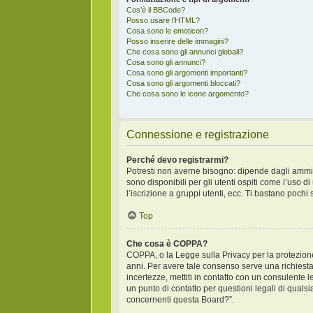
Cos’è il BBCode?
Posso usare l’HTML?
Cosa sono le emoticon?
Posso inserire delle immagini?
Che cosa sono gli annunci globali?
Cosa sono gli annunci?
Cosa sono gli argomenti importanti?
Cosa sono gli argomenti bloccati?
Che cosa sono le icone argomento?
Connessione e registrazione
Perché devo registrarmi?
Potresti non averne bisogno: dipende dagli ammini
sono disponibili per gli utenti ospiti come l’uso 
l’iscrizione a gruppi utenti, ecc. Ti bastano pochi
Top
Che cosa è COPPA?
COPPA, o la Legge sulla Privacy per la protezione 
anni. Per avere tale consenso serve una richiesta 
incertezze, mettiti in contatto con un consulente
un punto di contatto per questioni legali di qual
concernenti questa Board?”.