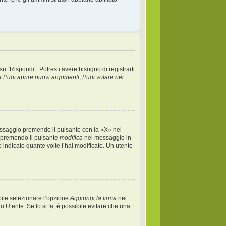
“Rispondi”. Potresti avere bisogno di registrarti
ta
Puoi aprire nuovi argomenti
,
Puoi votare nei
essaggio premendo il pulsante con la «X» nel
) premendo il pulsante
modifica
nel messaggio in
 indicato quante volte l’hai modificato. Un utente
bile selezionare l’opzione
Aggiungi la firma
nel
o Utente. Se lo si fa, è possibile evitare che una