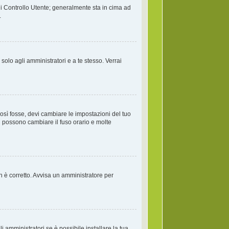
di Controllo Utente; generalmente sta in cima ad
.
solo agli amministratori e a te stesso. Verrai
osì fosse, devi cambiare le impostazioni del tuo
ati possono cambiare il fuso orario e molte
on è corretto. Avvisa un amministratore per
 amministratori se è possibile installare la tua