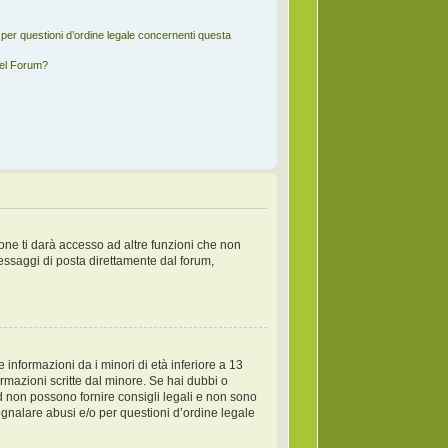
per questioni d’ordine legale concernenti questa
del Forum?
one ti darà accesso ad altre funzioni che non
messaggi di posta direttamente dal forum,
informazioni da i minori di età inferiore a 13
ormazioni scritte dal minore. Se hai dubbi o
d non possono fornire consigli legali e non sono
egnalare abusi e/o per questioni d’ordine legale