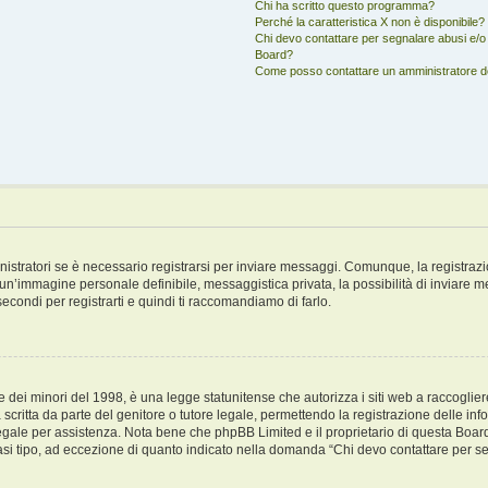
Chi ha scritto questo programma?
Perché la caratteristica X non è disponibile?
Chi devo contattare per segnalare abusi e/o 
Board?
Come posso contattare un amministratore 
stratori se è necessario registrarsi per inviare messaggi. Comunque, la registrazi
di un’immagine personale definibile, messaggistica privata, la possibilità di inviare 
 secondi per registrarti e quindi ti raccomandiamo di farlo.
dei minori del 1998, è una legge statunitense che autorizza i siti web a raccogliere 
scritta da parte del genitore o tutore legale, permettendo la registrazione delle inf
 legale per assistenza. Nota bene che phpBB Limited e il proprietario di questa Boar
siasi tipo, ad eccezione di quanto indicato nella domanda “Chi devo contattare per s