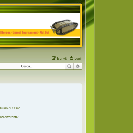
Iscriviti
Login
Cerca
Ricerca avanzata
i uno di essi?
ri differenti?