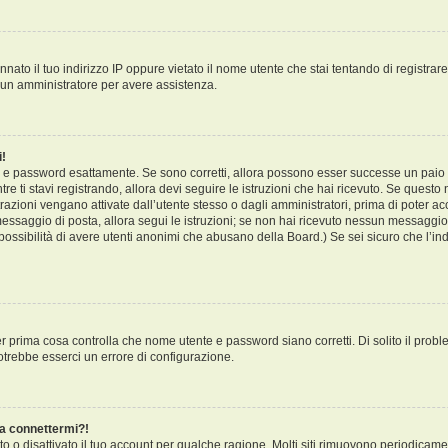
ato il tuo indirizzo IP oppure vietato il nome utente che stai tentando di registrare
ta un amministratore per avere assistenza.
i!
te e password esattamente. Se sono corretti, allora possono esser successe un paio 
re ti stavi registrando, allora devi seguire le istruzioni che hai ricevuto. Se questo n
azioni vengano attivate dall’utente stesso o dagli amministratori, prima di poter acce
 messaggio di posta, allora segui le istruzioni; se non hai ricevuto nessun messaggio..
 possibilità di avere utenti anonimi che abusano della Board.) Se sei sicuro che l’indi
r prima cosa controlla che nome utente e password siano corretti. Di solito il probl
otrebbe esserci un errore di configurazione.
 a connettermi?!
o o disattivato il tuo account per qualche ragione. Molti siti rimuovono periodicam