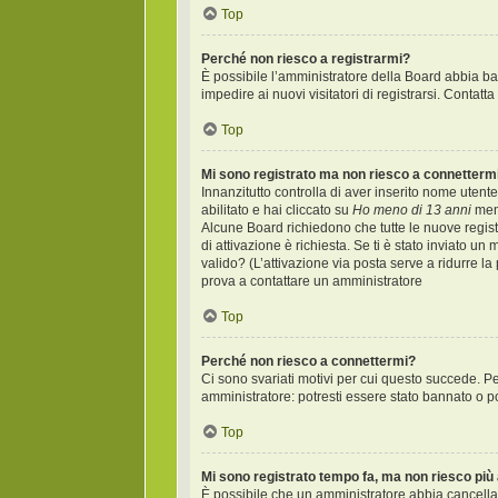
Top
Perché non riesco a registrarmi?
È possibile l’amministratore della Board abbia bann
impedire ai nuovi visitatori di registrarsi. Contat
Top
Mi sono registrato ma non riesco a connetterm
Innanzitutto controlla di aver inserito nome uten
abilitato e hai cliccato su
Ho meno di 13 anni
ment
Alcune Board richiedono che tutte le nuove registr
di attivazione è richiesta. Se ti è stato inviato un
valido? (L’attivazione via posta serve a ridurre la
prova a contattare un amministratore
Top
Perché non riesco a connettermi?
Ci sono svariati motivi per cui questo succede. Pe
amministratore: potresti essere stato bannato o p
Top
Mi sono registrato tempo fa, ma non riesco più
È possibile che un amministratore abbia cancellat