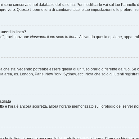
ioni sono conservate nel database del sistema. Per modificarle vai sul tuo Pannello 
e vero. Questo ti permetterà di cambiare tutte le tue impostazioni e le preferenze
utenti in linea?
e”, trovi l’opzione
Nascondi il tuo stato in linea
. Attivando questa opzione, apparirai 
a che stai vedendo potrebbe essere quella di un fuso orario differente dal tuo. Se c
a tua area, es. London, Paris, New York, Sydney, ecc. Nota che solo gli utenti registr
agliata
etto e l’ora è ancora scorretta, allora l’orario memorizzato sull’orologio del server n
acchetto lingua oppure nessuno lo ha tradotto nella tua lingua. Prova a chiedere agli