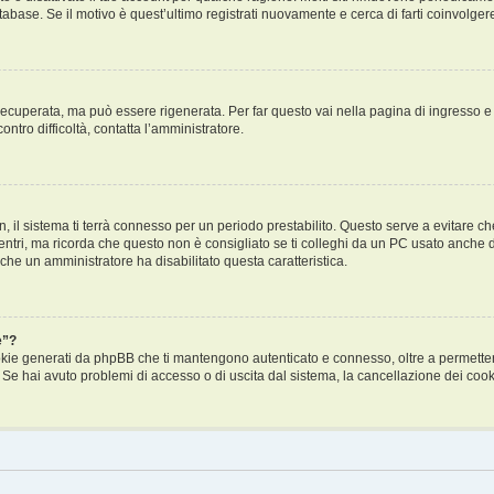
tabase. Se il motivo è quest’ultimo registrati nuovamente e cerca di farti coinvolge
cuperata, ma può essere rigenerata. Per far questo vai nella pagina di ingresso e
ontro difficoltà, contatta l’amministratore.
in, il sistema ti terrà connesso per un periodo prestabilito. Questo serve a evitare
i, ma ricorda che questo non è consigliato se ti colleghi da un PC usato anche da al
 che un amministratore ha disabilitato questa caratteristica.
e”?
ookie generati da phpBB che ti mantengono autenticato e connesso, oltre a permettert
. Se hai avuto problemi di accesso o di uscita dal sistema, la cancellazione dei cooki