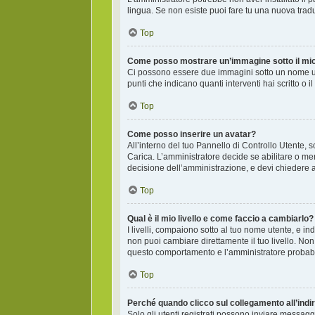
lingua. Se non esiste puoi fare tu una nuova tradu
Top
Come posso mostrare un’immagine sotto il mi
Ci possono essere due immagini sotto un nome ute
punti che indicano quanti interventi hai scritto o
Top
Come posso inserire un avatar?
All’interno del tuo Pannello di Controllo Utente, 
Carica. L’amministratore decide se abilitare o men
decisione dell’amministrazione, e devi chiedere a
Top
Qual è il mio livello e come faccio a cambiarlo?
I livelli, compaiono sotto al tuo nome utente, e i
non puoi cambiare direttamente il tuo livello. N
questo comportamento e l’amministratore probab
Top
Perché quando clicco sul collegamento all’indir
Solo gli utenti registrati possono inviare messagg