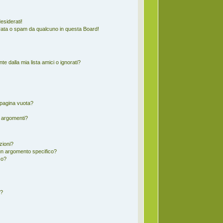
esiderati!
rata o spam da qualcuno in questa Board!
 dalla mia lista amici o ignorati?
 pagina vuota?
i argomenti?
zioni?
un argomento specifico?
co?
d?