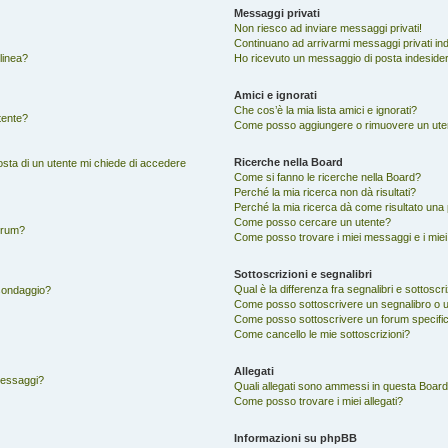
Messaggi privati
Non riesco ad inviare messaggi privati!
Continuano ad arrivarmi messaggi privati ind
 linea?
Ho ricevuto un messaggio di posta indeside
Amici e ignorati
Che cos’è la mia lista amici e ignorati?
tente?
Come posso aggiungere o rimuovere un utente
Ricerche nella Board
posta di un utente mi chiede di accedere
Come si fanno le ricerche nella Board?
Perché la mia ricerca non dà risultati?
Perché la mia ricerca dà come risultato una
Come posso cercare un utente?
orum?
Come posso trovare i miei messaggi e i mie
Sottoscrizioni e segnalibri
Qual è la differenza fra segnalibri e sottoscri
 sondaggio?
Come posso sottoscrivere un segnalibro o 
Come posso sottoscrivere un forum specifi
Come cancello le mie sottoscrizioni?
Allegati
 messaggi?
Quali allegati sono ammessi in questa Boar
Come posso trovare i miei allegati?
Informazioni su phpBB